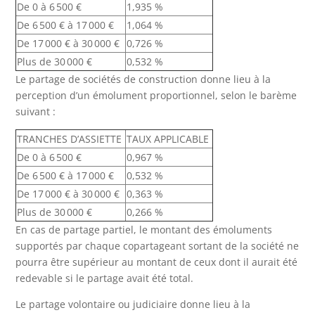
De 0 à 6 500 €
1,935 %
De 6 500 € à 17 000 €
1,064 %
De 17 000 € à 30 000 €
0,726 %
Plus de 30 000 €
0,532 %
Le partage de sociétés de construction donne lieu à la
perception d’un émolument proportionnel, selon le barème
suivant :
TRANCHES D’ASSIETTE
TAUX APPLICABLE
De 0 à 6 500 €
0,967 %
De 6 500 € à 17 000 €
0,532 %
De 17 000 € à 30 000 €
0,363 %
Plus de 30 000 €
0,266 %
En cas de partage partiel, le montant des émoluments
supportés par chaque copartageant sortant de la société ne
pourra être supérieur au montant de ceux dont il aurait été
redevable si le partage avait été total.
Le partage volontaire ou judiciaire donne lieu à la