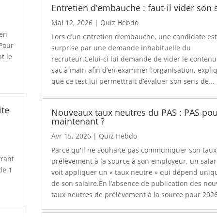
Entretien d’embauche : faut-il vider son 
Mai 12, 2026
|
Quiz Hebdo
 en
Lors d’un entretien d’embauche, une candidate es
 Pour
surprise par une demande inhabituelle du
t le
recruteur.Celui-ci lui demande de vider le conten
sac à main afin d’en examiner l’organisation, expli
que ce test lui permettrait d’évaluer son sens de...
ite
Nouveaux taux neutres du PAS : PAS po
maintenant ?
Avr 15, 2026
|
Quiz Hebdo
Parce qu'il ne souhaite pas communiquer son taux
vrant
prélèvement à la source à son employeur, un salar
de 1
voit appliquer un « taux neutre » qui dépend uni
de son salaire.En l’absence de publication des no
taux neutres de prélèvement à la source pour 2026