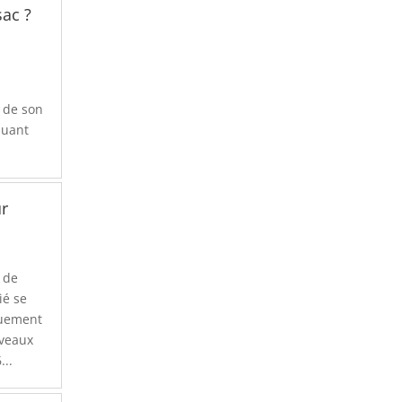
sac ?
t
u de son
quant
ur
 de
ié se
quement
uveaux
...