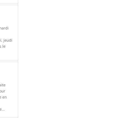
 mardi
i, jeudi
s le
aite
our
e en
...