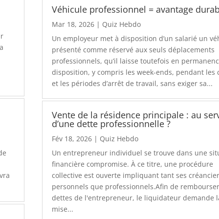
Véhicule professionnel = avantage durab
Mar 18, 2026
|
Quiz Hebdo
ur
Un employeur met à disposition d’un salarié un vé
ia
présenté comme réservé aux seuls déplacements
professionnels, qu’il laisse toutefois en permanenc
disposition, y compris les week-ends, pendant les
et les périodes d’arrêt de travail, sans exiger sa...
Vente de la résidence principale : au ser
d’une dette professionnelle ?
Fév 18, 2026
|
Quiz Hebdo
nde
Un entrepreneur individuel se trouve dans une sit
financière compromise. À ce titre, une procédure
evra
collective est ouverte impliquant tant ses créancie
personnels que professionnels.Afin de rembourser
dettes de l'entrepreneur, le liquidateur demande l
mise...