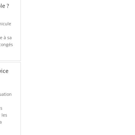
le ?
hicule
e à sa
 congés
vice
uation
rs
 les
a