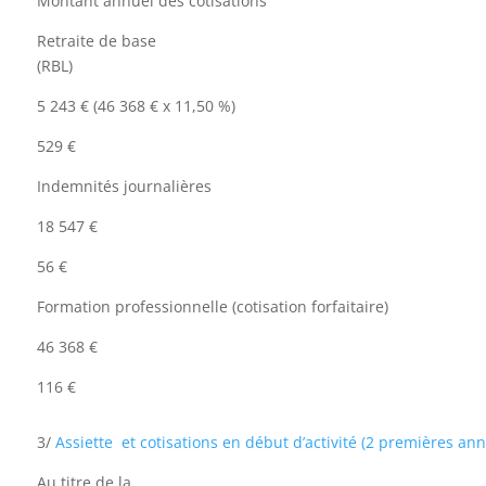
Montant annuel des cotisations
Retraite de base
(RBL)
5 243 € (46 368 € x 11,50 %)
529 €
Indemnités journalières
18 547 €
56 €
Formation professionnelle (cotisation forfaitaire)
46 368 €
116 €
3/
Assiette et cotisations en début d’activité (2 premières anné
Au titre de la…