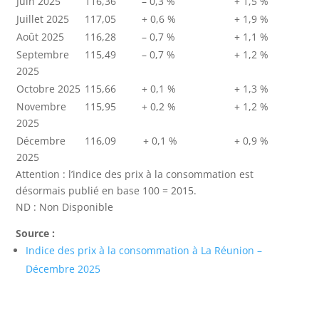
Juin 2025
116,36
– 0,3 %
+ 1,5 %
Juillet 2025
117,05
+ 0,6 %
+ 1,9 %
Août 2025
116,28
– 0,7 %
+ 1,1 %
Septembre
115,49
– 0,7 %
+ 1,2 %
2025
Octobre 2025
115,66
+ 0,1 %
+ 1,3 %
Novembre
115,95
+ 0,2 %
+ 1,2 %
2025
Décembre
116,09
+ 0,1 %
+ 0,9 %
2025
Attention : l’indice des prix à la consommation est
désormais publié en base 100 = 2015.
ND : Non Disponible
Source :
Indice des prix à la consommation à La Réunion –
Décembre 2025