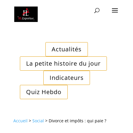
Actualités
La petite histoire du jour
Indicateurs
Quiz Hebdo
Accueil
>
Social
>
Divorce et impôts : qui paie ?