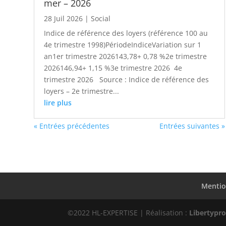
mer – 2026
28 Juil 2026
|
Social
Indice de référence des loyers (référence 100 au
4e trimestre 1998)PériodeIndiceVariation sur 1
an1er trimestre 2026143,78+ 0,78 %2e trimestre
2026146,94+ 1,15 %3e trimestre 2026 4e
trimestre 2026 Source : Indice de référence des
loyers – 2e trimestre...
lire plus
« Entrées précédentes
Entrées suivantes »
Mentio
©2022 HL-EXPERTISE | Réalisation :
Libertypr