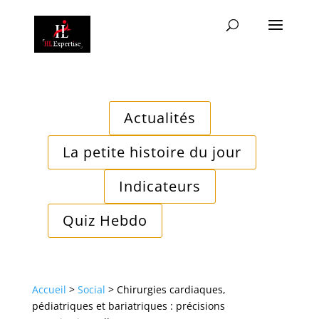
Actualités
La petite histoire du jour
Indicateurs
Quiz Hebdo
Accueil
>
Social
>
Chirurgies cardiaques,
pédiatriques et bariatriques : précisions